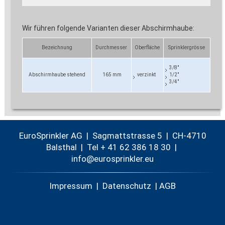
Wir führen folgende Varianten dieser Abschirmhaube:
Bezeichnung
Durchmesser
Oberfläche
Sprinklergrösse
3/8"
Abschirmhaube stehend
165 mm
verzinkt
1/2"
3/4"
EuroSprinkler AG | Sagmattstrasse 5 | CH-4710
Balsthal |
Tel + 41 62 386 18 30
|
nf
r
spr
nkl
r
Impressum
|
Datenschutz
|
AGB